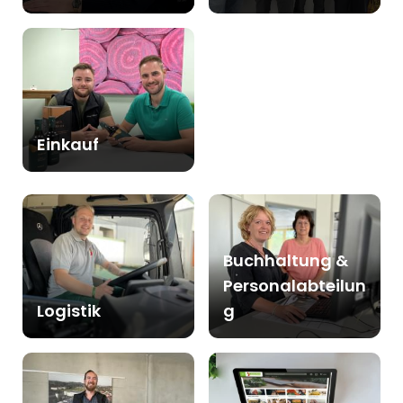
Einkauf
Buchhaltung &
Personalabteilun
Logistik
g